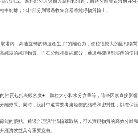
要部分組成。進料部分通過輸入原料和溶劑，將待分離物質溶解在液
相中剝離；出料部分則通過收集容器將純凈物質輸出。
取塔內，高速旋轉的轉速產生了*的離心力，使粒徑較大的固相物
高純度的純凈物質。而在分離和提純部分，通過精確控制溶劑的使
料的性質包括表觀密度
、顆粒大小和水分含量等，這些因素直接影響
分離
效果。同時，設計中還需要考慮塔體的結構和密封性，以確保
節能的優點。通過合理設計渦輪萃取塔，可以實現物質的高效分離
升經濟效益具有重要意義。