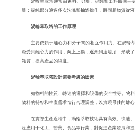
渦輪萃取塔通常由進料、分離、提純和出料四個主
離；提純部分通過多次洗滌和抽濾操作，將固相物質從液
渦輪萃取塔的工作原理
主要依賴于離心力
和分子間的相互作用力。在渦輪萃
粒受到離心力的作用，向上上揚，逐漸到達塔頂，形成了
雜質，提高產品的純度。
渦輪萃取塔設計需要考慮的因素
如物料的性質、轉速的選擇和設備的安全性等。物
物料的特點和生產需求進行合理調整，以實現最佳的離心
在實際生產過程中，渦輪萃取技術具有高效、快速、
泛應用于化工、醫藥、食品等行業，對促進產業發展和提