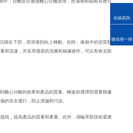
相中；分離部分通過離心分離原理，把液相和固相有效分
在線咨詢
電話
微信掃一掃
質沉積在下部，而溶液則向上轉動。此時，液相中的溶質顆
用量和流速，并采用適當的洗滌和抽濾操作，可以有效去除
到離心分離的效果和產品的質量。轉速的選擇則需要根據
設備的安全運行，防止泄漏和污染。
和提純，提高產品的質量和產量。此外，渦輪萃取技術還廣